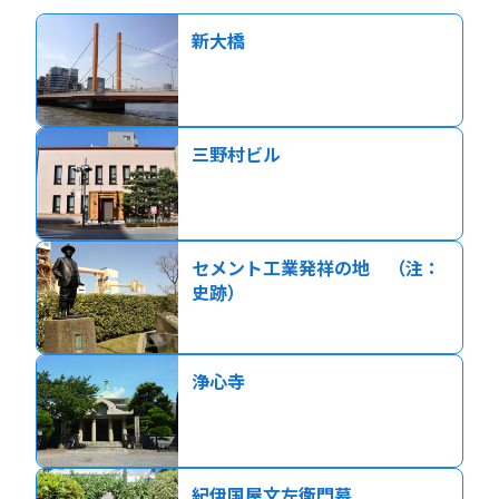
新大橋
三野村ビル
セメント工業発祥の地 （注：
史跡）
浄心寺
紀伊国屋文左衛門墓