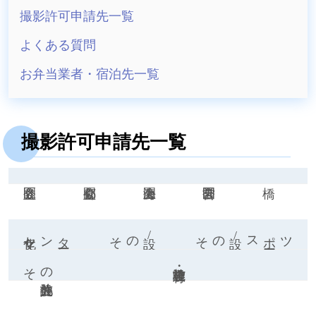
撮影許可申請先一覧
よくある質問
お弁当業者・宿泊先一覧
撮影許可申請先一覧
文化センタ
ー
その
他公共施
設/
文化施設
その
他公共施
設/スポ
ー
ツ
その
他公共施設