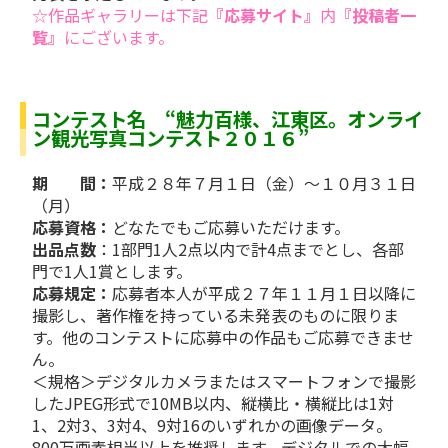
☆作品ギャラリーは下記
『応募サイト』
内
『投稿者一
覧』
にございます。
コンテスト名 “魅力百様、江東区。オンライ
ン観光写真コンテスト２０１６”
期 間：
平成２８年７月１日（金）～１０月３１日
（月）
応募資格：
どなたでもご応募いただけます。
出品点数
：1部門1人2点以内で計4点までとし、各部
門で1人1賞とします。
応募規定：
応募者本人が平成２７年１１月１日以降に
撮影し、著作権を持っている未発表のものに限りま
す。他のコンテストに応募中の作品もご応募できませ
ん。
＜規格＞デジタルカメラまたはスマートフォンで撮影
したJPEG形式で10MB以内、縦横比・横縦比は1対
1、2対3、3対4、9対16のいずれかの画像データ。
800万画素相当以上を推奨します。デジタルでの大幅