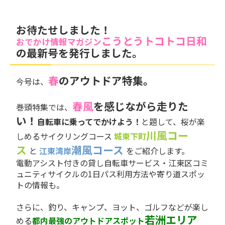
お待たせしました！
こうとうトコトコ日和
おでかけ情報マガジン
の最新号を発行しました。
春
のアウトドア特集。
今号は、
春風
を感じながら走りた
巻頭特集では、
い！
自転車に乗ってでかけよう！
と題して、
桜が楽
川風コー
しめる
サイクリングコース
城東下町
ス
潮風コース
と
江東湾岸
をご紹介します。
電動アシスト付きの貸し自転車サービス・江東区コミ
ュニティサイクルの1日パス利用方法や寄り道スポッ
トの情報も。
さらに、釣り、キャンプ、ヨット、ゴルフなどが楽し
若洲エリア
める
都内最強のアウトドアスポット