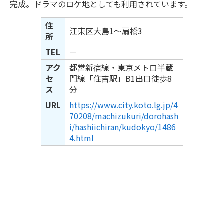
完成。ドラマのロケ地としても利用されています。
住
江東区大島1～扇橋3
所
TEL
－
アク
都営新宿線・東京メトロ半蔵
セ
門線「住吉駅」B1出口徒歩8
ス
分
URL
https://www.city.koto.lg.jp/4
70208/machizukuri/dorohash
i/hashiichiran/kudokyo/1486
4.html