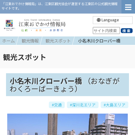
「江東おでかけ情報局」は、江東区観光協会が運営する江東区の公式観光情報
サイトです。
Language
ホーム
観光情報
観光スポット
小名木川クローバー橋
観光スポット
小名木川クローバー橋
（おなぎが
わくろーばーきょう）
#交通
#深川北エリア
#大島エリア