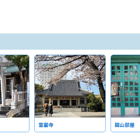
霊巖寺
錣山部屋