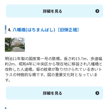
詳細を見る
4.
八幡橋(はちまんばし)［旧弾正橋］
明治11年製の国産第一号の鉄橋。長さ約15.7m、歩道幅
約2ｍ、昭和4年に中央区から現在地に移設され八幡橋と
改称した人道橋。菊の紋章が取り付けられている赤いト
ラスの特徴的な橋です。国の重要文化財となっていま
す。
詳細を見る