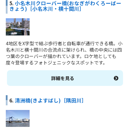
5.
小名木川クローバー橋(おなぎがわくろーばー
きょう)［小名木川・横十間川］
4地区をX字型で結ぶ歩行者と自転車が通行できる橋。小
名木川と横十間川の合流点に架けられ、橋の中央には四
つ葉のクローバーが描かれています。ロケ地としても
度々登場するフォトジェニックなスポットです。
詳細を見る
6.
清洲橋(きよすばし)［隅田川］