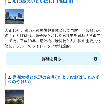
1.
永代橋(えいたいばし)［隅田川］
大正15年、関東大震災復興事業として再建。「帝都東京
の門」と呼ばれ、筋骨隆々とした男性美を思わせる鋼ア
ーチ橋。平成19年、清洲橋、勝鬨橋と共に国の重要文化
財に。ブルーのライトアップが幻想的。
詳細を見る
2.
豊洲大橋と水辺の夜景(とよすおおはしとみず
べのやけい)