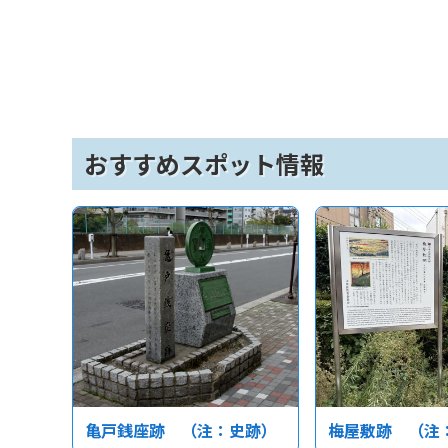
おすすめスポット情報
亀戸銭座跡 （注：史跡）
梅屋敷跡 （注