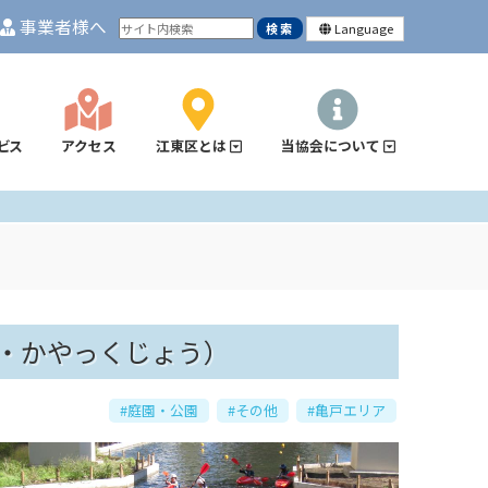
事業者様へ
Language
ビス
アクセス
江東区とは
当協会について
・かやっくじょう）
#庭園・公園
#その他
#亀戸エリア