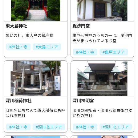
東大島神社
毘沙門堂
憩いの杜、東大島の鎮守様
亀戸七福神のうちの一つ、毘沙門
天がまつられているお堂
#神社・寺
#大島エリア
#神社・寺
#亀戸エリア
深川稲荷神社
深川神明宮
旧町名にちなんで西大稲荷とも呼
深川の開拓者・深川八郎右衛門ゆ
ばれる神社
かりの神社
#神社・寺
#深川北エリア
#神社・寺
#深川北エリア