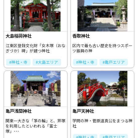
大島稲荷神社
香取神社
江東区登録文化財「女木塚（おな
区内で最も古い歴史を持つスポー
ぎづか）碑」が建つ神社
ツ振興の神
#神社・寺
#大島エリア
#神社・寺
#亀戸エリア
亀戸浅間神社
亀戸天神社
関東一大きな「茅の輪」と、笄塚
学問の神・菅原道真公をまつる神
を利用したといわれる「富士
社
塚」･･･
#神社・寺
#亀戸エリア