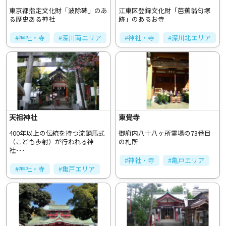
東京都指定文化財「波除碑」のあ
江東区登録文化財「芭蕉翁句塚
る歴史ある神社
跡」のあるお寺
#神社・寺
#深川南エリア
#神社・寺
#深川北エリア
天祖神社
東覺寺
400年以上の伝統を持つ流鏑馬式
御府内八十八ヶ所霊場の73番目
（こども歩射）が行われる神
の札所
社･･･
#神社・寺
#亀戸エリア
#神社・寺
#亀戸エリア