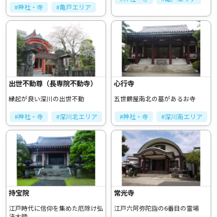
#神社・寺
#亀戸エリア
出世不動尊（長専院不動寺）
心行寺
縁起が良い深川の出世不動
五世鶴屋南北の墓があるお寺
#神社・寺
#深川北エリア
#神社・寺
#深川南エリア
持宝院
常光寺
江戸時代に信仰を集めた厄除け弘
江戸六阿弥陀詣の6番目の霊場
法大師