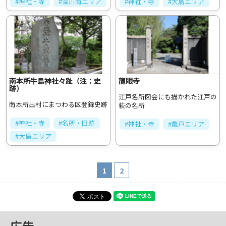
#神社・寺
#深川南エリア
#神社・寺
#大島エリア
南本所牛島神社々趾（注：史
龍眼寺
跡）
江戸名所図会にも描かれた江戸の
南本所出村にまつわる区登録史跡
萩の名所
#神社・寺
#名所・旧跡
#神社・寺
#亀戸エリア
#大島エリア
1
2
広告