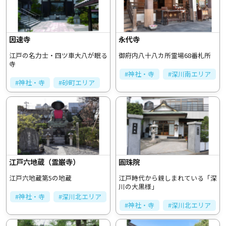
因速寺
永代寺
江戸の名力士・四ツ車大八が眠る
御府内八十八カ所霊場68番札所
寺
#神社・寺
#深川南エリア
#神社・寺
#砂町エリア
江戸六地蔵（霊巌寺）
圓珠院
江戸六地蔵第5の地蔵
江戸時代から親しまれている「深
川の大黒様」
#神社・寺
#深川北エリア
#神社・寺
#深川北エリア