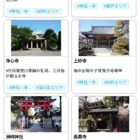
#神社・寺
#亀戸エリア
#神社・寺
#砂町エリア
浄心寺
上妙寺
4代将軍徳川家綱の乳母、三沢局
海中出現の子育鬼子母尊神
が眠るお寺
#神社・寺
#砂町エリア
#神社・寺
#深川北エリア
洲﨑神社
長慶寺