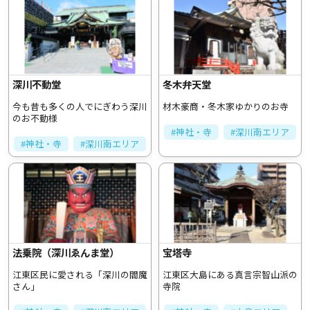
深川不動堂
冬木弁天堂
今も昔も多くの人でにぎわう深川
材木豪商・冬木家ゆかりのお寺
のお不動様
#神社・寺
#深川南エリア
#神社・寺
#深川南エリア
法乗院（深川ゑんま堂）
宝塔寺
江東区民に愛される「深川の閻魔
江東区大島にある真言宗智山派の
さん」
寺院