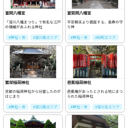
富岡八幡宮
富賀岡八幡宮
「深川八幡まつり」で有名な江戸
平安朝末より鎮座する、長寿の守
の情緒があふれる神社
り神
#神社・寺
#深川南エリア
#神社・寺
#砂町エリア
繁栄稲荷神社
芭蕉稲荷神社
京都の稲荷神社から分霊したのが
芭蕉庵があったとされる地にまつ
はじまり
られた稲荷神社
#神社・寺
#深川南エリア
#神社・寺
#深川北エリア