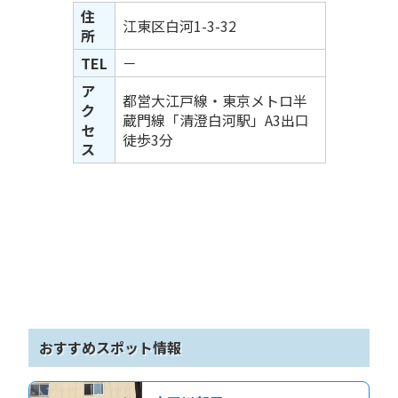
住
江東区白河1-3-32
所
TEL
－
ア
都営大江戸線・東京メトロ半
ク
蔵門線「清澄白河駅」A3出口
セ
徒歩3分
ス
おすすめスポット情報