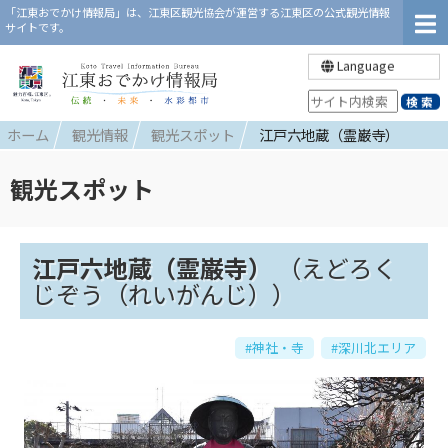
「江東おでかけ情報局」は、江東区観光協会が運営する江東区の公式観光情報
サイトです。
Language
ホーム
観光情報
観光スポット
江戸六地蔵（霊巌寺）
観光スポット
江戸六地蔵（霊巌寺）
（えどろく
じぞう（れいがんじ））
#神社・寺
#深川北エリア